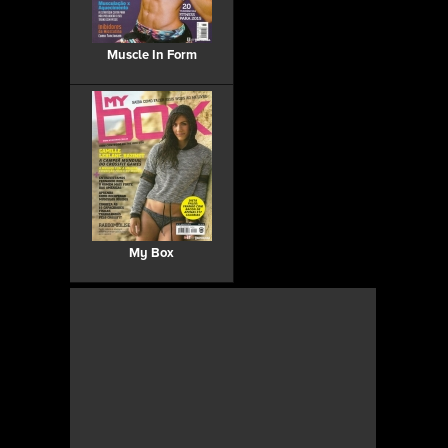
Muscle In Form
My Box