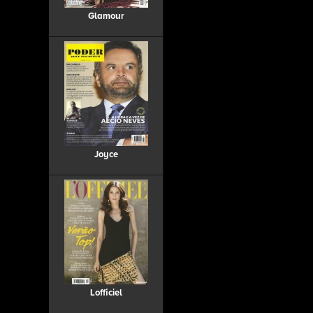
Glamour
Joyce
Lofficiel