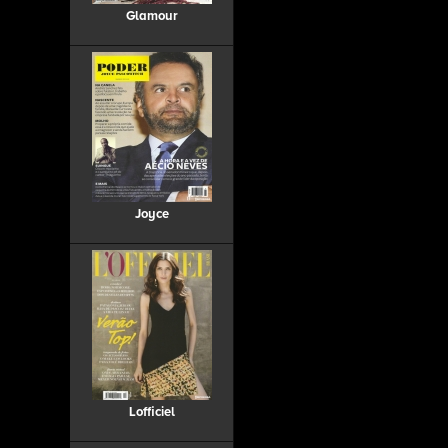
Glamour
Joyce
Lofficiel