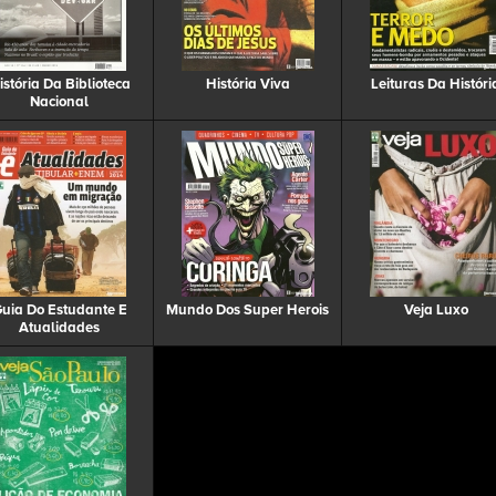
istória Da Biblioteca
História Viva
Leituras Da Históri
Nacional
uia Do Estudante E
Mundo Dos Super Herois
Veja Luxo
Atualidades