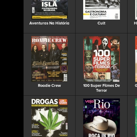
Aventuras Na História
Cult
H
Roadie Crew
100 Super Filmes De
G
Terror