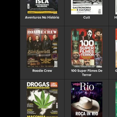
Aventuras Na História
Cult
H
Roadie Crew
100 Super Filmes De
G
Terror