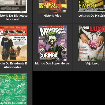
istória Da Biblioteca
História Viva
Leituras Da Históri
Nacional
uia Do Estudante E
Mundo Dos Super Herois
Veja Luxo
Atualidades