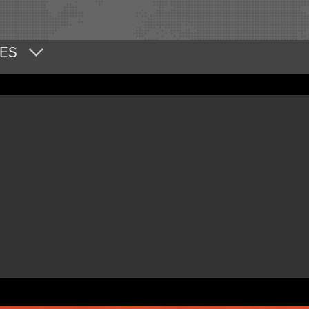
DES
R