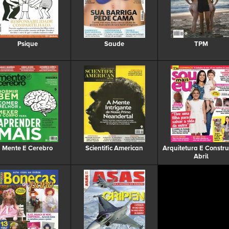
Psique
Saude
TPM
Mente E Cerebro
Scientific American
Arquitetura E Constr
Abril