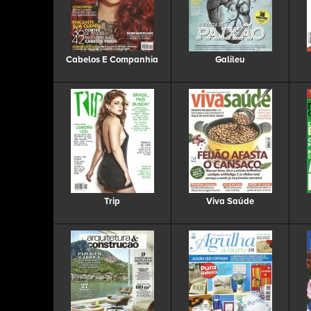
Cabelos E Companhia
Galileu
Trip
Viva Saúde