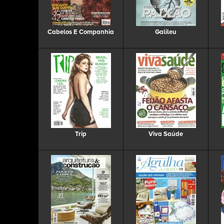
Cabelos E Companhia
Galileu
Trip
Viva Saúde