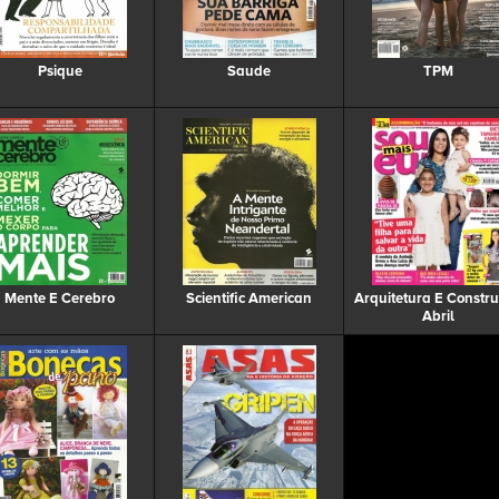
Psique
Saude
TPM
Mente E Cerebro
Scientific American
Arquitetura E Constr
Abril