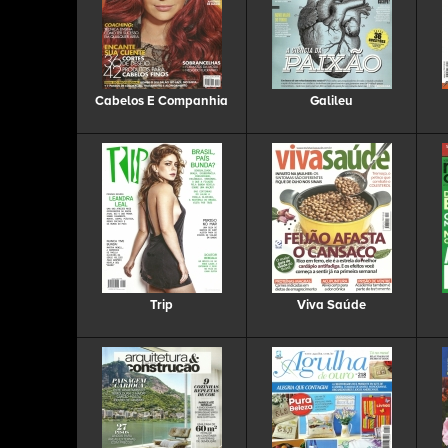
Cabelos E Companhia
Galileu
Trip
Viva Saúde